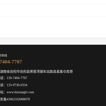
务热线
7404-7707
湖南省岳阳市岳阳县荣家湾镇车站路县直属仓库旁
：139-7404-7707
：133-9730-0334
：www.hnxianglv.com
备43062102000078